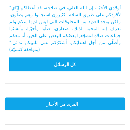
"أولادي الأحبّة، إن الله العلي، في صلاحِه، قد أعطاكم إيّاي
لأقودَكم على طريق السلام. كثيرون استجابوا وهم يصلّون،
ولكن يوجد العديد من المخلوقات التي ليس لديها سلام ولم
تعرف إله المحبة. لذلك، صغاري، صلّوا وأحبّوا، وأنشئوا
جماعات صلاة لتشجّعوا بعضُكم البعض على الخير. أنا معكم
وأصلّي من أجل اهتدائِكم. أشكرُكم على تلبيتِكم ندائي."
(بموافقة كنسيّة)
كل الرسائل
المزيد من الأخبار