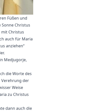
hren Füßen und
e Sonne Christus
 mit Christus
sich auch für Maria
tus anziehen“
er.
 in Medjugorje,
uch die Worte des
e Verehrung der
ewisser Weise
ria zu Christus
hte dann auch die