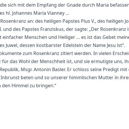
 die sich mit dem Empfang der Gnade durch Maria befassen
 des hl. Johannes Maria Vianney …
senkranz an: des heiligen Papstes Pius V., des heiligen Jo
I. und des Papstes Franziskus, der sagte: „Der Rosenkranz i
et einfacher Menschen und Heiliger … es ist das Gebet mein
es Juwel, dessen kostbarster Edelstein der Name Jesu ist“.
okumente zum Rosenkranz zitiert werden. In vielen Erschei
 für das Wohl der Menschheit ist, und sie ermutigte uns, ih
publik, Msgr. Antonin Basler. Er schloss seine Predigt mit
r Inbrunst beten und so unserer himmlischen Mutter in i
n den Himmel zu bringen.“