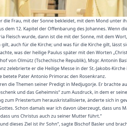
 die Frau, mit der Sonne bekleidet, mit dem Mond unter i
aus dem 12. Kapitel der Offenbarung des Johannes. Wenn di
ria Fleisch wurde, dann ist die mit der Sonne, mit dem Wort,
gilt, auch für die Kirche; und was für die Kirche gilt, lässt 
achte, was der heilige Paulus später mit den Worten „Chris
schof von Olmütz (Tschechische Republik), Msgr. Antonin Basl
 zelebrierte er die Heilige Messe in der St.-Jakobs-Kirche
se betete Pater Antonio Primorac den Rosenkranz.
ren die Themen seiner Predigt in Medjugorje. Er brachte a
Geschenk und das Geheimnis“ zum Ausdruck, in dem er sein
g zum Priestertum herauskristallisierte, änderte sich in g
ottes. Schon damals war ich davon überzeugt, dass uns Ma
 dass uns Christus auch zu seiner Mutter führt.“
nd dieses Ziel ist ihr Sohn“, sagte Bischof Basler und brac