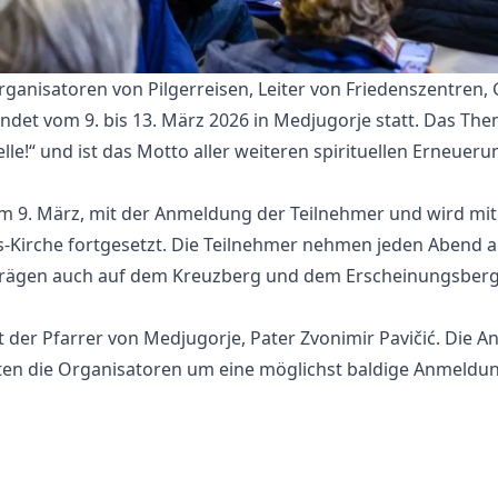
Organisatoren von Pilgerreisen, Leiter von Friedenszentren,
det vom 9. bis 13. März 2026 in Medjugorje statt. Das The
lle!“ und ist das Motto aller weiteren spirituellen Erneueru
m 9. März, mit der Anmeldung der Teilnehmer und wird mit
-Kirche fortgesetzt. Die Teilnehmer nehmen jeden Abend 
rägen auch auf dem Kreuzberg und dem Erscheinungsberg
t der Pfarrer von Medjugorje, Pater Zvonimir Pavičić. Die 
itten die Organisatoren um eine möglichst baldige Anmeldu