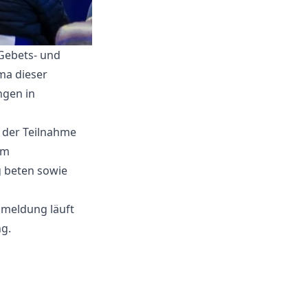
 Gebets- und
ma dieser
ngen in
 der Teilnahme
am
 beten sowie
Anmeldung läuft
ng.