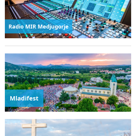
Radio MIR Medjugorje
Mladifest