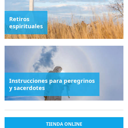
Retiros
espirituales
Instrucciones para peregrinos
y sacerdotes
TIENDA ONLINE