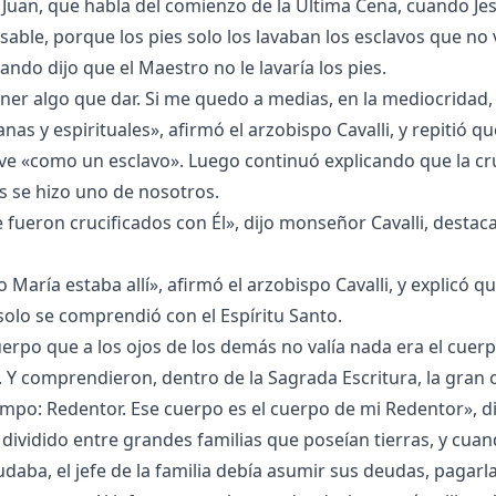
de Juan, que habla del comienzo de la Última Cena, cuando Jes
sable, porque los pies solo los lavaban los esclavos que no 
do dijo que el Maestro no le lavaría los pies.
ener algo que dar. Si me quedo a medias, en la mediocridad
as y espirituales», afirmó el arzobispo Cavalli, y repitió qu
e «como un esclavo». Luego continuó explicando que la cr
os se hizo uno de nosotros.
 fueron crucificados con Él», dijo monseñor Cavalli, desta
 María estaba allí», afirmó el arzobispo Cavalli, y explicó q
olo se comprendió con el Espíritu Santo.
uerpo que a los ojos de los demás no valía nada era el cuerp
s. Y comprendieron, dentro de la Sagrada Escritura, la gran
empo: Redentor. Ese cuerpo es el cuerpo de mi Redentor», di
a dividido entre grandes familias que poseían tierras, y cuan
eudaba, el jefe de la familia debía asumir sus deudas, pagarl