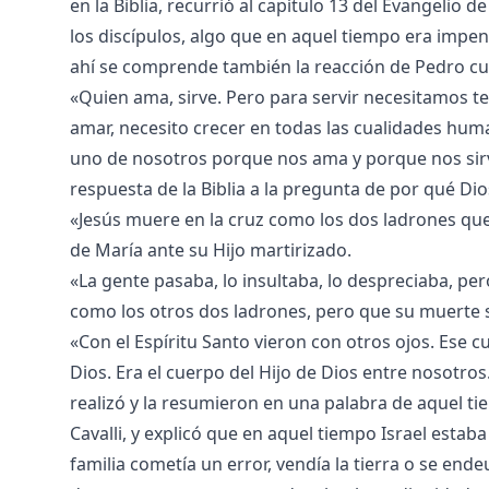
en la Biblia, recurrió al capítulo 13 del Evangelio 
los discípulos, algo que en aquel tiempo era impen
ahí se comprende también la reacción de Pedro cuan
«Quien ama, sirve. Pero para servir necesitamos t
amar, necesito crecer en todas las cualidades human
uno de nosotros porque nos ama y porque nos sirv
respuesta de la Biblia a la pregunta de por qué Di
«Jesús muere en la cruz como los dos ladrones que
de María ante su Hijo martirizado.
«La gente pasaba, lo insultaba, lo despreciaba, pero
como los otros dos ladrones, pero que su muerte s
«Con el Espíritu Santo vieron con otros ojos. Ese c
Dios. Era el cuerpo del Hijo de Dios entre nosotro
realizó y la resumieron en una palabra de aquel ti
Cavalli, y explicó que en aquel tiempo Israel estab
familia cometía un error, vendía la tierra o se end