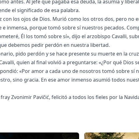
omo antes. Al jefe que pagaba esa deuda, la asumía y libera
ende el significado de esa palabra.
ruz con los ojos de Dios. Murió como los otros dos, pero no 
de e inmensa, porque tomó sobre sí nuestros pecados. Co
eteré, Él los tomó sobre sí», dijo el arzobispo Cavalli, s
que debemos pedir perdón en nuestra libertad.
ionario, pido perdón y se hace presente su muerte en la cruz
Cavalli, quien al final volvió a preguntarse: «¿Por qué Dios 
espondió: «Por amor a cada uno de nosotros tomó sobre sí 
uestro, sino gracia. En ese amor inmenso asumió todos nues
 fray Zvonimir Pavi
čić, felicit
ó a todos los fieles por la Navid