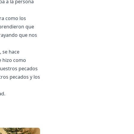
ba a la persona
era como los
mprendieron que
ubrayando que nos
, se hace
se hizo como
nuestros pecados
tros pecados y los
ad.