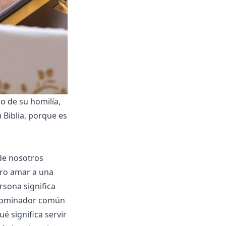
o de su homilía,
a Biblia, porque es
de nosotros
ero amar a una
rsona significa
enominador com
ún
ué significa servir