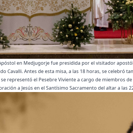
 Apóstol en Medjugorje fue presidida por el visitador apostó
o Cavalli. Antes de esta misa, a las 18 horas, se celebró t
a, se representó el Pesebre Viviente a cargo de miembros d
oración a Jesús en el Santísimo Sacramento del altar a las 2