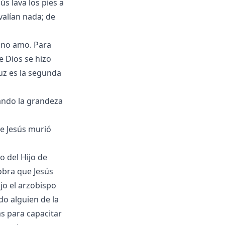
ús lava los pies a
valían nada; de
, no amo. Para
e Dios se hizo
uz es la segunda
cando la grandeza
ue Jesús murió
o del Hijo de
 obra que Jesús
jo el arzobispo
do alguien de la
as para capacitar