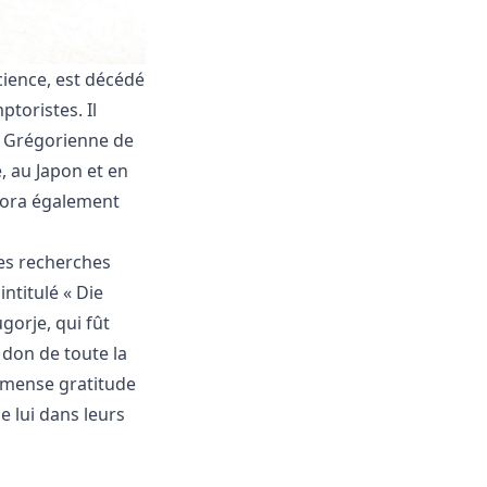
cience, est décédé
toristes. Il
le Grégorienne de
, au Japon et en
labora également
des recherches
intitulé « Die
gorje, qui fût
 don de toute la
mmense gratitude
e lui dans leurs