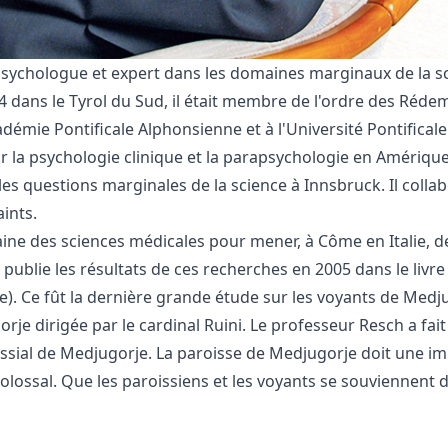
psychologue et expert dans les domaines marginaux de la s
 dans le Tyrol du Sud, il était membre de l'ordre des Rédemp
cadémie Pontificale Alphonsienne et à l'Université Pontifica
 la psychologie clinique et la parapsychologie en Amérique
ur les questions marginales de la science à Innsbruck. Il col
ints.
aine des sciences médicales pour mener, à Côme en Italie, 
publie les résultats de ces recherches en 2005 dans le livre 
. Ce fût la dernière grande étude sur les voyants de Medju
je dirigée par le cardinal Ruini. Le professeur Resch a fait
sial de Medjugorje. La paroisse de Medjugorje doit une i
olossal. Que les paroissiens et les voyants se souviennent d