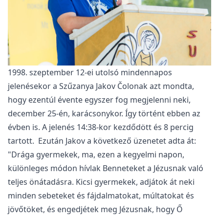
1998. szeptember 12-ei utolsó mindennapos
jelenésekor a Szűzanya Jakov Čolonak azt mondta,
hogy ezentúl évente egyszer fog megjelenni neki,
december 25-én, karácsonykor. Így történt ebben az
évben is. A jelenés 14:38-kor kezdődött és 8 percig
tartott. Ezután Jakov a következő üzenetet adta át:
"Drága gyermekek, ma, ezen a kegyelmi napon,
különleges módon hívlak Benneteket a Jézusnak való
teljes önátadásra. Kicsi gyermekek, adjátok át neki
minden sebeteket és fájdalmatokat, múltatokat és
jövőtöket, és engedjétek meg Jézusnak, hogy Ő