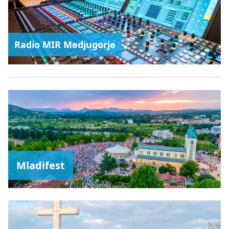
Radio MIR Medjugorje
Mladifest