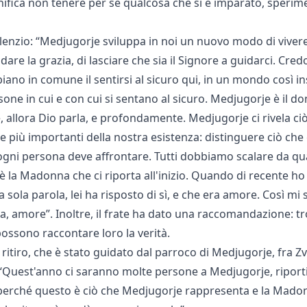
gnifica non tenere per sé qualcosa che si è imparato, sperim
silenzio: “Medjugorje sviluppa in noi un nuovo modo di vivere
andare la grazia, di lasciare che sia il Signore a guidarci. Cr
no in comune il sentirsi al sicuro qui, in un mondo così in
e in cui e con cui si sentano al sicuro. Medjugorje è il don
, allora Dio parla, e profondamente. Medjugorje ci rivela ci
e più importanti della nostra esistenza: distinguere ciò che
gni persona deve affrontare. Tutti dobbiamo scalare da qu
e è la Madonna che ci riporta all'inizio. Quando di recente ho
ola parola, lei ha risposto di sì, e che era amore. Così mi 
la, amore”. Inoltre, il frate ha dato una raccomandazione: t
ossono raccontare loro la verità.
 ritiro, che è stato guidato dal parroco di Medjugorje, fra Z
: “Quest'anno ci saranno molte persone a Medjugorje, riport
o, perché questo è ciò che Medjugorje rappresenta e la Madon