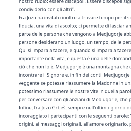
nostro ruolo: essere discepoli. Essere discepoli si
condividerlo con gli altri”.
Fra Jozo ha invitato inoltre a trovare tempo per il 
fiducia, una vita di ascolto; ci permette di lasciar 
parte delle persone che vengono a Medjugorje abbia
persone desiderano un luogo, un tempo, delle person
Qui si impara a tacere, e quando si impara a tacere
importante nella vita, e questa è una delle domand
ciò che non lo è. Medjugorje è una montagna che o
incontrare il Signore e, in fin dei conti, Medjugorj
veggente se potesse riassumere la Madonna in una s
potessimo riassumere le nostre vite in quella paro
per conversare con gli anziani di Medjugorje, che p
Infine, fra Jozo Grbeš, sempre nell'ultimo giorno di
incoraggiato i partecipanti con le seguenti parole
origini, ai messaggi originali, all'amore originari