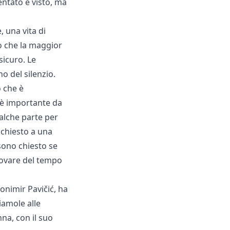
entato e visto, ma
, una vita di
edo che la maggior
sicuro. Le
o del silenzio.
ò che è
 è importante da
alche parte per
 chiesto a una
sono chiesto se
rovare del tempo
vonimir Pavičić, ha
iamole alle
na, con il suo