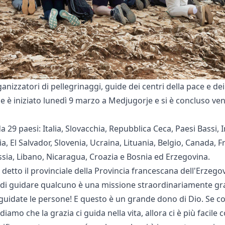
rganizzatori di pellegrinaggi, guide dei centri della pace e de
je è iniziato lunedì 9 marzo a Medjugorje e si è concluso v
9 paesi: Italia, Slovacchia, Repubblica Ceca, Paesi Bassi, Ir
, El Salvador, Slovenia, Ucraina, Lituania, Belgio, Canada, F
sia, Libano, Nicaragua, Croazia e Bosnia ed Erzegovina.
 detto il provinciale della Provincia francescana dell'Erzegov
ado di guidare qualcuno è una missione straordinariamente g
i: guidate le persone! E questo è un grande dono di Dio. Se
iamo che la grazia ci guida nella vita, allora ci è più facile