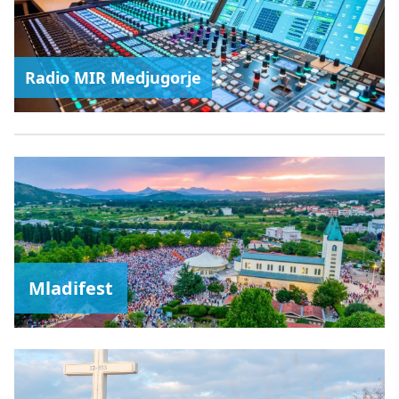
Radio MIR Medjugorje
Mladifest