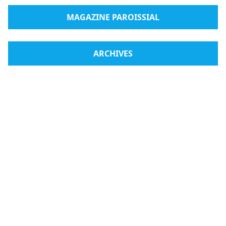
MAGAZINE PAROISSIAL
ARCHIVES
Radio Medjugorje
Boutique en ligne