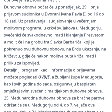
Duhovna obnova počet će u ponedjeljak, 29. lipnja
prijavom sudionika u Dvorani Ivana Pavla II. od 16 do
18 sati. Uz predavanja i sudjelovanje u večernjem
molitvom programu u crkvi sv. Jakova u Međugorju,
svećenici će svakodnevno imati i klanjanje Presvetom,
a molit će i na grobu fra Slavka Barbarića, koji je i
pokrenuo ovu duhovnu obnovu, na Brdu ukazanja, na
Križevcu, gdje će nakon molitve puta križa imati i
priliku za ispovijed.
Detaljniji program, kao i informacije o prijavama
možete pogledati
OVDJE
, a župljani župe Međugorje,
kao i svih godina do sada, osiguravaju besplatan
smještaj svim svećenicima tijekom duhovne obnove.
25. Međunarodna duhovna obnova za bračne parove
održat će se u Međugorju od 4. do 7. veljače ove
godine, dok je 31. Međunarodna duhovna obnova za