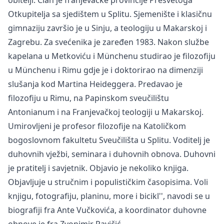
Otkupitelja sa sjedištem u Splitu. Sjemenište i klasičnu
gimnaziju završio je u Sinju, a teologiju u Makarskoj i
Zagrebu. Za svećenika je zaređen 1983. Nakon službe
kapelana u Metkoviću i Münchenu studirao je filozofiju
u Münchenu i Rimu gdje je i doktorirao na dimenziji
slušanja kod Martina Heideggera. Predavao je
filozofiju u Rimu, na Papinskom sveučilištu
Antonianum i na Franjevačkoj teologiji u Makarskoj.
Umirovljeni je profesor filozofije na Katoličkom
bogoslovnom fakultetu Sveučilišta u Splitu. Voditelj je
duhovnih vježbi, seminara i duhovnih obnova. Duhovni
je pratitelj i savjetnik. Objavio je nekoliko knjiga.
Objavljuje u stručnim i populističkim časopisima. Voli
knjigu, fotografiju, planinu, more i bicikl'', navodi se u
biografiji fra Ante Vučkovića, a koordinator duhovne
obnove je fra Zvonimir Pavičić.