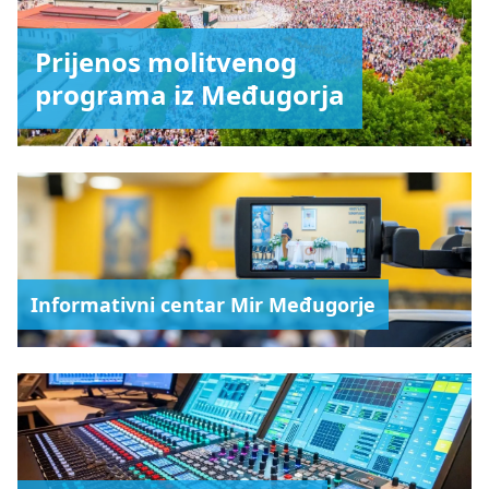
Prijenos molitvenog
programa iz Međugorja
Informativni centar Mir Međugorje