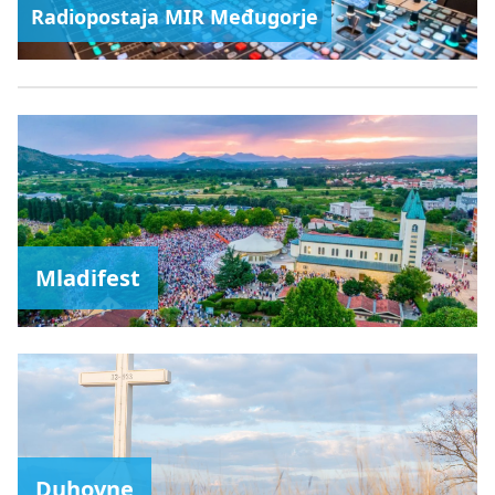
Radiopostaja MIR Međugorje
Mladifest
Duhovne