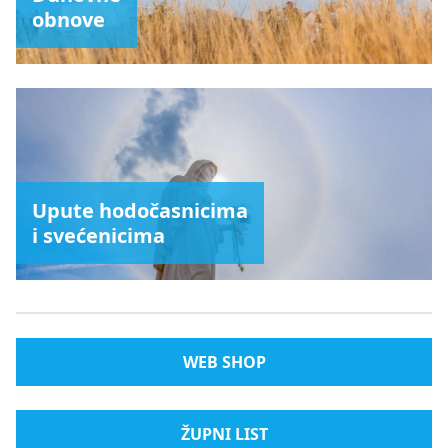
obnove
Upute hodočasnicima
i svećenicima
WEB SHOP
ŽUPNI LIST