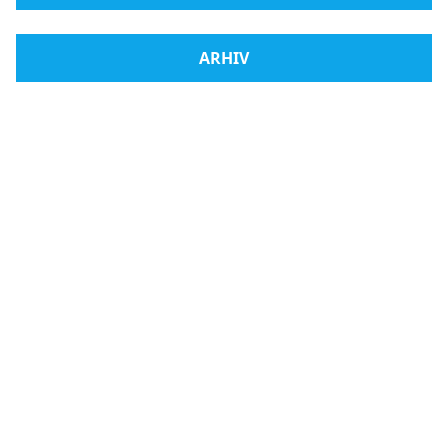
ARHIV
Radio Međugorje
Webshop
Mladifest
Kontakt