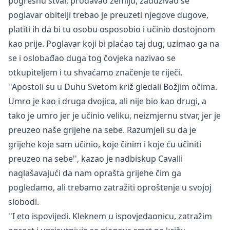
pogrešnu stvar, prodavao zemlju, zaduživao se
poglavar obitelji trebao je preuzeti njegove dugove,
platiti ih da bi tu osobu osposobio i učinio dostojnom
kao prije. Poglavar koji bi plaćao taj dug, uzimao ga na
se i oslobađao duga tog čovjeka nazivao se
otkupiteljem i tu shvaćamo značenje te riječi.
''Apostoli su u Duhu Svetom križ gledali Božjim očima.
Umro je kao i druga dvojica, ali nije bio kao drugi, a
tako je umro jer je učinio veliku, neizmjernu stvar, jer je
preuzeo naše grijehe na sebe. Razumjeli su da je
grijehe koje sam učinio, koje činim i koje ću učiniti
preuzeo na sebe'', kazao je nadbiskup Cavalli
naglašavajući da nam oprašta grijehe čim ga
pogledamo, ali trebamo zatražiti oproštenje u svojoj
slobodi.
''I eto ispovijedi. Kleknem u ispovjedaonicu, zatražim