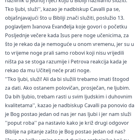
nazivnik u jednoj riječi koju u Bibliji nazivamo služiti.
Tko ljubi, služi'', kazao je nadbiskup Cavalli pa se,
objašnjavajući što u Bibliji znači služiti, poslužio 13.
poglavljem Ivanova Evanđelja koje govori o početku
Posljednje večere kada Isus pere noge učenicima, za
što je rekao da je nemoguće u onom vremenu, jer su u
to vrijeme noge prali samo robovi koji nisu vrijedili
ništa pa se stoga razumije i Petrova reakcija kada je
rekao da mu Učitelj neće prati noge.
''Tko ljubi, služi! Ali da bi služili trebamo imati štogod
za dati. Ako ostanem polovičan, prosječan, ne ljubim.
Da bih ljubio, trebam rasti u svim ljudskim i duhovnim
kvalitetama'', kazao je nadbiskup Cavalli pa ponovio da
je Bog postao jedan od nas jer nas ljubi i jer nam služi
''poput roba'' pa nastavio kako je križ drugi odgovor
Biblije na pitanje zašto je Bog postao jedan od nas?