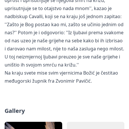
oprost i uprisutnjuje se njegova smrt na križu,
uprisutnjuje se to otajstvo nada mnom'', kazao je
nadbiskup Cavalli, koji se na kraju još jednom zapitao:
''Zašto je Bog postao kao mi, zašto se učinio jednim od
nas?'' Potom je i odgovorio: ''Iz ljubavi prema svakome
od nas uzeo je naše grijehe na sebe kako bi ih izbrisao
i darovao nam milost, nije to naša zasluga nego milost.
U toj neizmjernoj ljubavi preuzeo je sve naše grijehe i
uništio ih svojom smrću na križu.''
Na kraju svete mise svim vjernicima Božić je čestitao
međugorski župnik fra Zvonimir Pavičić.
Gallery