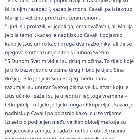
''Isus na križu umire poput dvojice razbojnika koji su
bili s njim razapeti'', kazao je mons. Cavalli pa istaknuo
Marijinu veličinu pred izmučenim sinom.
''Ljudi su prolazili, vrijeđali ga, omalovažavali, ali Marija
je bila tamo'', kazao je nadbiskup Cavalli i pojasnio
kako je Isus umro kao i druga dva razbojnika, ali da se
njegova smrt razumjela tek s Duhom Svetim.
''S Duhom Svetim vidjeli su drugim očima. To tijelo koje
je bilo bezvrijedno u očima drugih bilo je tijelo Sina
Božjeg. Bilo je tijelo Sina Božjeg među nama. I
razumjeli su unutar Svetog pisma veliku stvar koju je
Isus učinio i saželi su je u jednu riječ toga vremena –
Otkupitelj. To tijelo je tijelo moga Otkupitelja'', kazao je
nadbiskup Cavalli pa pojasnio kako je u to vrijeme
Izrael bio podijeljen među velikim obiteljima koje su
posjedovala zemlju, a kada bi netko u obitelji učinio