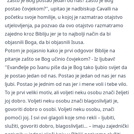
''Zašto je Bog postao jedan od nas? Zašto je Bog
postao čovjekom?'', upitao je nadbiskup Cavalli na
početku svoje homilije, u kojoj je razmatrao otajstvo
utjelovljenja, pa pozvao da ovo otajstvo razmatramo
zajedno kroz Bibliju jer je to najbolji način da bi
objasnili Boga, da bi objasnili Isusa.
Potom je pojasnio kako je prvi odgovor Biblije na
pitanje zašto se Bog učinio čovjekom? - Iz ljubavi!
''Evanđelje po Ivanu piše da je Bog tako ljubio svijet da
je postao jedan od nas. Postao je jedan od nas jer nas
ljubi. Postao je jednim od nas jer i mene voli i tebe vilo.
To je prvi veliki motiv, ali voljeti neku osobu znači željeti
joj dobro. Voljeti neku osobu znači blagoslivljati je,
govoriti dobro o osobi. Voljeti neku osobu, znači
pomoći joj. I svi ovi glagoli koje smo rekli – ljubiti,
služiti, govoriti dobro, blagoslivljati… – imaju zajednički