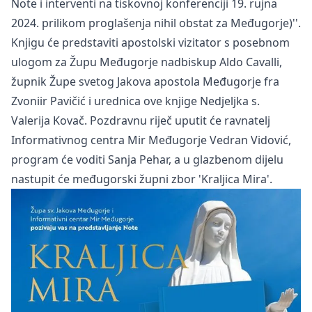
Note i interventi na tiskovnoj konferenciji 19. rujna
2024. prilikom proglašenja nihil obstat za Međugorje)''.
Knjigu će predstaviti apostolski vizitator s posebnom
ulogom za Župu Međugorje nadbiskup Aldo Cavalli,
župnik Župe svetog Jakova apostola Međugorje fra
Zvoniir Pavičić i urednica ove knjige Nedjeljka s.
Valerija Kovač. Pozdravnu riječ uputit će ravnatelj
Informativnog centra Mir Međugorje Vedran Vidović,
program će voditi Sanja Pehar, a u glazbenom dijelu
nastupit će međugorski župni zbor 'Kraljica Mira'.