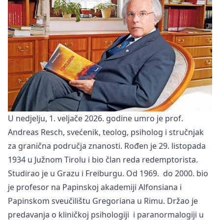
U nedjelju, 1. veljače 2026. godine umro je prof.
Andreas Resch, svećenik, teolog, psiholog i stručnjak
za granična područja znanosti. Rođen je 29. listopada
1934 u Južnom Tirolu i bio član reda redemptorista.
Studirao je u Grazu i Freiburgu. Od 1969. do 2000. bio
je profesor na Papinskoj akademiji Alfonsiana i
Papinskom sveučilištu Gregoriana u Rimu. Držao je
predavanja o kliničkoj psihologiji i paranormalogiji u