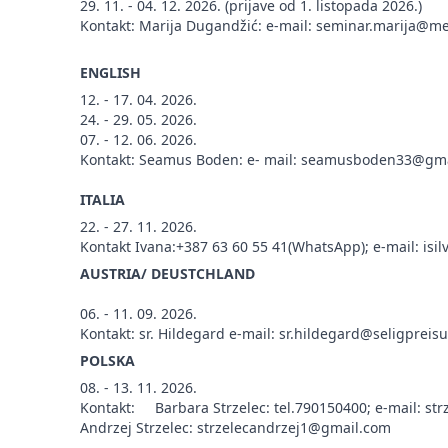
29. 11. - 04. 12. 2026. (prijave od 1. listopada 2026.)
Kontakt: Marija Dugandžić: e-mail: seminar.marija@m
ENGLISH
12. - 17. 04. 2026.
24. - 29. 05. 2026.
07. - 12. 06. 2026.
Kontakt: Seamus Boden: e- mail: seamusboden33@gm
ITALIA
22. - 27. 11. 2026.
Kontakt Ivana:+387 63 60 55 41(WhatsApp); e-mail: is
AUSTRIA/ DEUSTCHLAND
06. - 11. 09. 2026.
Kontakt: sr. Hildegard e-mail: sr.hildegard@seligprei
POLSKA
08. - 13. 11. 2026.
Kontakt: Barbara Strzelec: tel.790150400; e-mail: st
Andrzej Strzelec: strzelecandrzej1@gmail.com