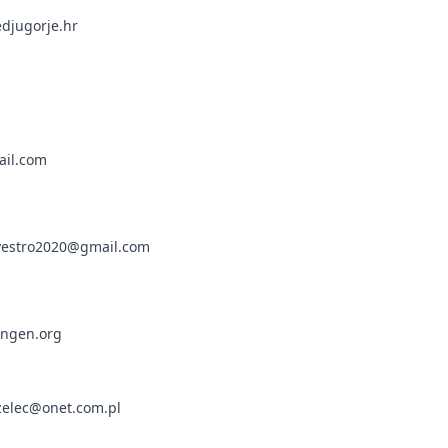
edjugorje.hr
ail.com
ilvestro2020@gmail.com
sungen.org
rzelec@onet.com.pl