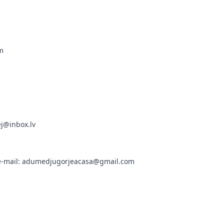
om
ej@inbox.lv
; e-mail: adumedjugorjeacasa@gmail.com