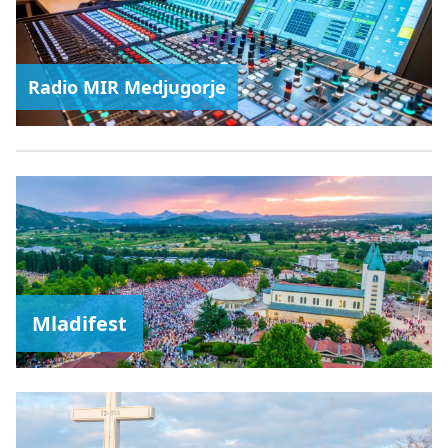
Radio MIR Medjugorje
Mladifest