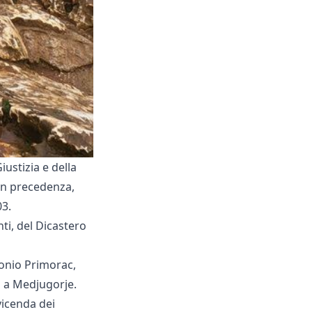
iustizia e della
 in precedenza,
03.
ti, del Dicastero
tonio Primorac,
za a Medjugorje.
vicenda dei