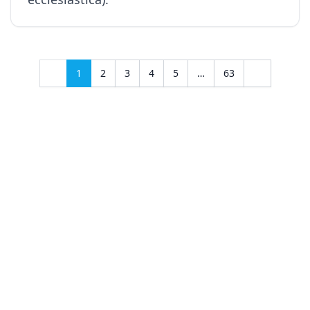
1
2
3
4
5
…
63
Radio Medjugorje