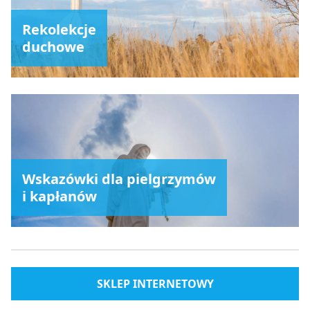
Rekolekcje
duchowe
Wskazówki dla pielgrzymów
i kapłanów
SKLEP INTERNETOWY