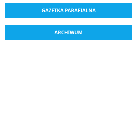
GAZETKA PARAFIALNA
ARCHIWUM
Radio Medjugorje
Sklep internetowy