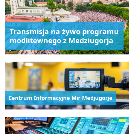
Transmisja na żywo programu
modlitewnego z Medziugorja
Centrum Informacyjne Mir Medjugorje