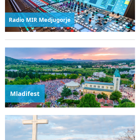
Radio MIR Medjugorje
Mladifest