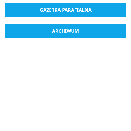
GAZETKA PARAFIALNA
ARCHIWUM
Radio Medjugorje
Sklep internetowy