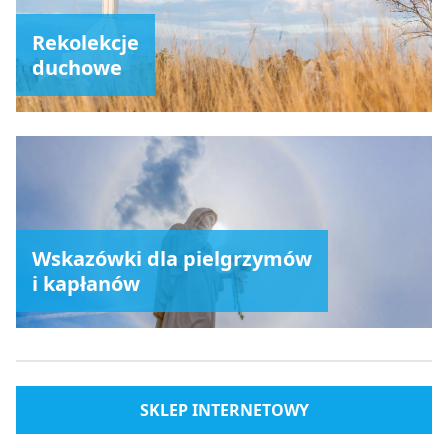
Rekolekcje
duchowe
Wskazówki dla pielgrzymów
i kapłanów
SKLEP INTERNETOWY