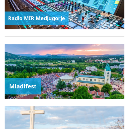
Radio MIR Medjugorje
Mladifest