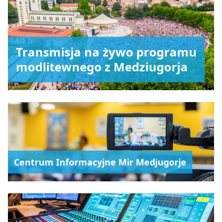
Transmisja na żywo programu
modlitewnego z Medziugorja
Centrum Informacyjne Mir Medjugorje