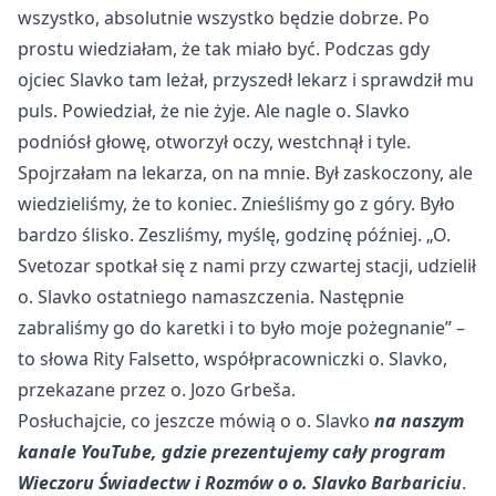
wszystko, absolutnie wszystko będzie dobrze. Po
prostu wiedziałam, że tak miało być. Podczas gdy
ojciec Slavko tam leżał, przyszedł lekarz i sprawdził mu
puls. Powiedział, że nie żyje. Ale nagle o. Slavko
podni
ós
ł głowę, otworzył oczy, westchnął i tyle.
Spojrzałam na lekarza, on na mnie. Był zaskoczony, ale
wiedzieliśmy, że to koniec. Znieśliśmy go z g
óry. By
ło
bardzo ślisko. Zeszliśmy, myślę, godzinę p
ó
źniej.
„O.
Svetozar spotka
ł się z nami przy czwartej stacji, udzielił
o. Slavko ostatniego namaszczenia. Następnie
zabraliśmy go do karetki i to było moje pożegnanie”
–
to s
łowa Rity Falsetto, wsp
ó
łpracowniczki o. Slavko,
przekazane przez o. Jozo Grbeša.
Posłuchajcie, co jeszcze m
ówi
ą o o. Slavko
na naszym
kanale YouTube, gdzie prezentujemy cały program
Wieczoru Świadectw i Rozm
ów o o. Slavko Barbariciu
.