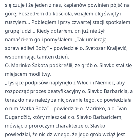
się czuje i że jeden z nas, kapłan
ów powinien pój
ść na
g
ór
ę. Poszedłem do kościoła, wziąłem olej święty i
ruszyłem… Pobiegłem i przy czwartej stacji spotkałem
grupę ludzi… Kiedy dotarłem, on już nie żył,
namaściłem go i pomyślałem:
„Tak umieraj
ą
sprawiedliwi Boży”
– powiedzia
ł o. Svetozar Kraljević,
wspominając tamten dzień.
O. Marinko Šakota podkreślił, że gr
ób o. Slavko sta
ł się
miejscem modlitwy.
„Tysi
ące podpis
ów nap
łynęło z Włoch i Niemiec, aby
rozpocząć proces beatyfikacyjny o. Slavko Barbaricia, a
teraz do nas należy zainicjowanie tego, co powiedziała
o nim Matka Boża”
– powiedzia
ł o. Marinko, a o. Ivan
Dugandžić, kt
óry mieszka
ł z o. Slavko Barbariciem,
m
ówi
ąc o proroczym charakterze o. Slavko,
powiedział, że nic dziwnego, że jego gr
ób wci
ąż jest