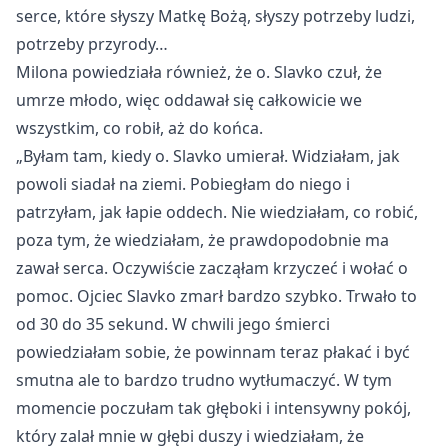
serce, kt
óre s
łyszy Matkę Bożą, słyszy potrzeby ludzi,
potrzeby przyrody…
Milona powiedziała r
ównie
ż, że o. Slavko czuł, że
umrze młodo, więc oddawał się całkowicie we
wszystkim, co robił, aż do końca.
„By
łam tam, kiedy o. Slavko umierał. Widziałam, jak
powoli siadał na ziemi. Pobiegłam do niego i
patrzyłam, jak łapie oddech. Nie wiedziałam, co robić,
poza tym, że wiedziałam, że prawdopodobnie ma
zawał serca. Oczywiście zacząłam krzyczeć i wołać o
pomoc. Ojciec Slavko zmarł bardzo szybko. Trwało to
od 30 do 35 sekund. W chwili jego śmierci
powiedziałam sobie, że powinnam teraz płakać i być
smutna ale to bardzo trudno wytłumaczyć. W tym
momencie poczułam tak głęboki i intensywny pok
ój,
który zala
ł mnie w głębi duszy i wiedziałam, że