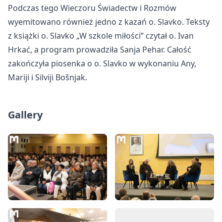
Podczas tego Wieczoru
Świadectw i Rozm
ów
wyemitowano równie
ż jedno z kazań o. Slavko. Teksty
z książki o. Slavko
„W szkole mi
łości” czytał o. Ivan
Hrkać, a program prowadziła Sanja Pehar. Całość
zakończyła piosenka o o. Slavko w wykonaniu Any,
Mariji i Silviji Bošnjak.
Gallery