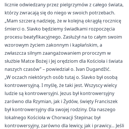
licznie odwiedzany przez pielgrzym
ów z ca
łego świata,
kt
órzy zwracaj
ą się do niego w swoich potrzebach.
„Mam szczer
ą nadzieję, że w kolejną okrągłą rocznicę
śmierci o. Slavko będziemy świadkami rozpoczęcia
procesu beatyfikacyjnego. Zasłużył na to całym swoim
wzorowym życiem zakonnym i kapłańskim, a
zwłaszcza silnym zaangażowaniem proroczym w
służbie Matce Bożej i Jej orędziom dla Kościoła i świata
naszych czas
ów”
– powiedzia
ł o. Ivan Dugandžić.
„W oczach niekt
órych osób tutaj o. Slavko by
ł osobą
kontrowersyjną. I myślę, że taki jest. Wszyscy wielcy
ludzie są kontrowersyjni. Jezus był kontrowersyjny
zar
ówno dla Rzymian, jak i
Żyd
ów,
święty Franciszek
był kontrowersyjny dla swojej rodziny. Dla naszego
lokalnego Kościoła w Chorwacji Stepinac był
kontrowersyjny, zar
ówno dla lewicy, jak i prawicy… Je
śli