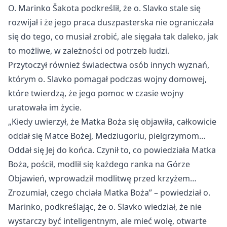
O. Marinko Šakota podkreślił, że o. Slavko stale się
rozwijał i że jego praca duszpasterska nie ograniczała
się do tego, co musiał zrobić, ale sięgała tak daleko, jak
to możliwe, w zależności od potrzeb ludzi.
Przytoczył r
ównie
ż świadectwa os
ób innych wyzna
ń,
kt
órym o. Slavko pomaga
ł podczas wojny domowej,
kt
óre twierdz
ą, że jego pomoc w czasie wojny
uratowała im życie.
„Kiedy uwierzy
ł, że Matka Boża się objawiła, całkowicie
oddał się Matce Bożej, Medziugoriu, pielgrzymom…
Oddał się Jej do końca. Czynił to, co powiedziała Matka
Boża, pościł, modlił się każdego ranka na G
órze
Objawie
ń, wprowadził modlitwę przed krzyżem…
Zrozumiał, czego chciała Matka Boża”
– powiedzia
ł o.
Marinko, podkreślając, że o. Slavko wiedział, że nie
wystarczy być inteligentnym, ale mieć wolę, otwarte