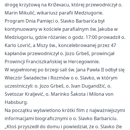
drogę krzyżową na Križevacu, kt
órej przewodniczy
ł o.
Marin Mikulić, wikariusz parafii Medziugorie.
Program Dnia Pamięci o. Slavko Barbarića był
kontynuowany w kościele parafialnym św. Jakuba w
Medziugoriu, gdzie r
ó
żaniec o godz. 17:00 prowadził o.
Karlo Lovrić, a Mszy św., koncelebrowanej przez 47
kapłan
ów przewodniczy
ł o. Jozo Grbeš, prowincjał
Prowincji Franciszkańskiej w Hercegowinie.
W wypełnionej po brzegi sali św. Jana Pawła II odbył się
Wiecz
ór
Świadectw i Rozm
ów o o. Slavko, w którym
uczestniczyli: o. Jozo Grbe
š, o. Ivan Dugandžić, o.
Svetozar Kraljević, o. Marinko Šakota i Milona von
Habsburg.
Na początku wyświetlono kr
ótki film z najwa
żniejszymi
informacjami biograficznymi o o. Slavko Barbariciu.
„Kto
ś przyszedł do domu i powiedział, że o. Slavko źle