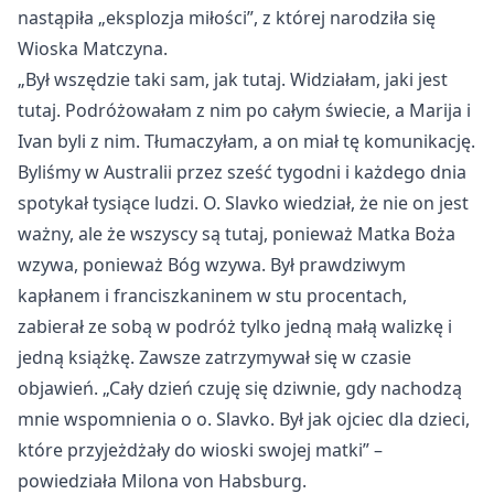
nastąpiła
„eksplozja mi
łości”, z kt
órej narodzi
ła się
Wioska Matczyna.
„By
ł wszędzie taki sam, jak tutaj. Widziałam, jaki jest
tutaj. Podr
ó
żowałam z nim po całym świecie, a Marija i
Ivan byli z nim. Tłumaczyłam, a on miał tę komunikację.
Byliśmy w Australii przez sześć tygodni i każdego dnia
spotykał tysiące ludzi. O. Slavko wiedział, że nie on jest
ważny, ale że wszyscy są tutaj, ponieważ Matka Boża
wzywa, ponieważ B
óg wzywa. By
ł prawdziwym
kapłanem i franciszkaninem w stu procentach,
zabierał ze sobą w podr
ó
ż tylko jedną małą walizkę i
jedną książkę. Zawsze zatrzymywał się w czasie
objawień.
„Ca
ły dzień czuję się dziwnie, gdy nachodzą
mnie wspomnienia o o. Slavko. Był jak ojciec dla dzieci,
kt
óre przyje
żdżały do wioski swojej matki”
–
powiedzia
ła Milona von Habsburg.