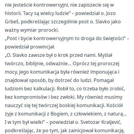
nie jesteście kontrowersyjni, nie zapiszecie się w
historii. Tacy są wielcy ludzie”
– powiedzia
ł o. Jozo
Grbeš, podkreślając szczeg
ólnie post o. Slavko jako
wa
żny wymiar prorocki.
„Post i bycie kontrowersyjnym to droga do
świętości”
–
powiedzia
ł prowincjał.
„O. Slavko zawsze by
ł o krok przed nami. Myślał
tw
órczo, biblijnie, odwa
żnie… Opr
ócz tej proroczej
mocy, jego komunikacja by
ła r
ównie
ż imponująca i
znajdował spos
ób, by dotrze
ć do ludzi. Pomagał
ludziom bez kalkulacji. Robił to, co trzeba było zrobić,
bez kompromis
ów i bez zw
łoki. My r
ównie
ż musimy
nauczyć się tej tw
órczej boskiej komunikacji. Ko
ści
ó
ł
żyje z komunikacji z Bogiem, z człowiekiem, z naturą…
I w tym był wielki”
– powiedzia
ł o. Svetozar Kraljević,
podkreślając, że po tym, jak zainicjował komunikację,