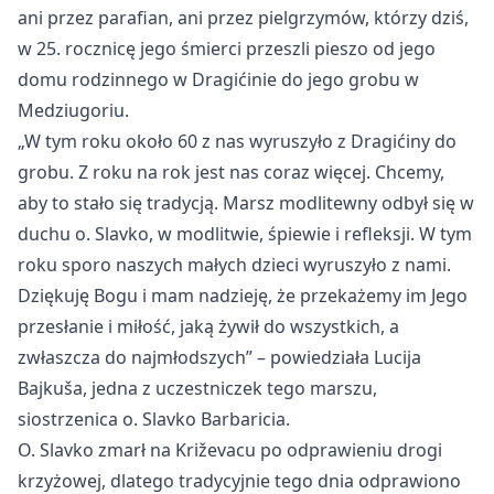
ani przez parafian, ani przez pielgrzym
ów, którzy dzi
ś,
w 25. rocznicę jego śmierci przeszli pieszo od jego
domu rodzinnego w Dragićinie do jego grobu w
Medziugoriu.
„W tym roku oko
ło 60 z nas wyruszyło z Dragićiny do
grobu. Z roku na rok jest nas coraz więcej. Chcemy,
aby to stało się tradycją. Marsz modlitewny odbył się w
duchu o. Slavko, w modlitwie, śpiewie i refleksji. W tym
roku sporo naszych małych dzieci wyruszyło z nami.
Dziękuję Bogu i mam nadzieję, że przekażemy im Jego
przesłanie i miłość, jaką żywił do wszystkich, a
zwłaszcza do najmłodszych”
– powiedzia
ła Lucija
Bajkuša, jedna z uczestniczek tego marszu,
siostrzenica o. Slavko Barbaricia.
O. Slavko zmarł na Križevacu po odprawieniu drogi
krzyżowej, dlatego tradycyjnie tego dnia odprawiono