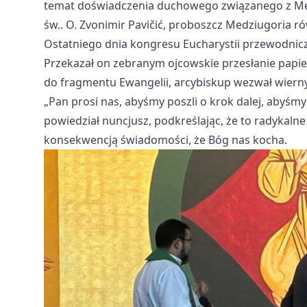
temat doświadczenia duchowego związanego z Medz
św.. O. Zvonimir Pavičić, proboszcz Medziugoria r
Ostatniego dnia kongresu Eucharystii przewodniczy
Przekazał on zebranym ojcowskie przesłanie papie
do fragmentu Ewangelii, arcybiskup wezwał wierny
„Pan prosi nas, abyśmy poszli o krok dalej, abyśmy
powiedział nuncjusz, podkreślając, że to radykalne
konsekwencją świadomości, że Bóg nas kocha.