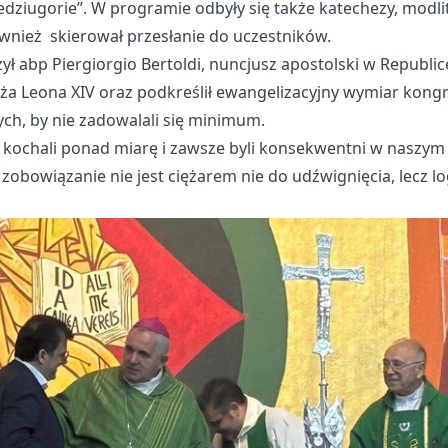
iugorie”. W programie odbyły się także katechezy, modli
ównież skierował przesłanie do uczestników.
ł abp Piergiorgio Bertoldi, nuncjusz apostolski w Republic
ża Leona XIV oraz podkreślił ewangelizacyjny wymiar kong
ch, by nie zadowalali się minimum.
 kochali ponad miarę i zawsze byli konsekwentni w naszym s
 zobowiązanie nie jest ciężarem nie do udźwignięcia, lecz l