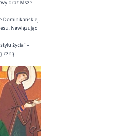
twy oraz Msze
e Dominikańskiej.
resu. Nawiązując
tylu życia” –
ogiczną