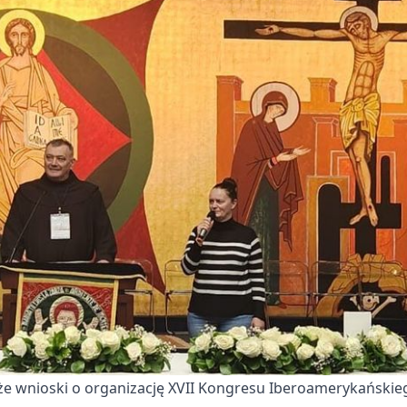
e wnioski o organizację XVII Kongresu Iberoamerykańskiego