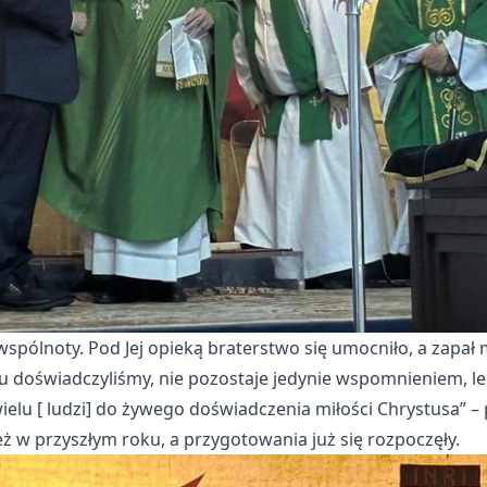
spólnoty. Pod Jej opieką braterstwo się umocniło, a zapał 
u doświadczyliśmy, nie pozostaje jedynie wspomnieniem, lec
elu [ ludzi] do żywego doświadczenia miłości Chrystusa” – p
ż w przyszłym roku, a przygotowania już się rozpoczęły.