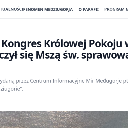
TUALNOŚCI
PROGRAM 
FENOMEN MEDZIUGORJA
O PARAFII
 Kongres Królowej Pokoju 
czył się Mszą św. sprawow
ydaną przez Centrum Informacyjne Mir Međugorje pt
iugorie”.