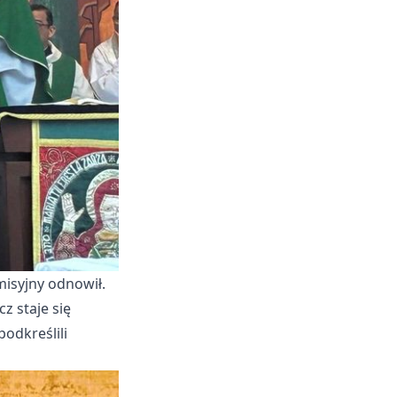
misyjny odnowił.
z staje się
odkreślili