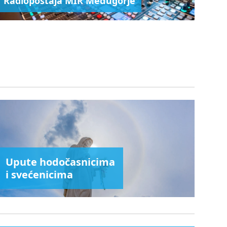
Radiopostaja MIR Međugorje
Upute hodočasnicima
i svećenicima