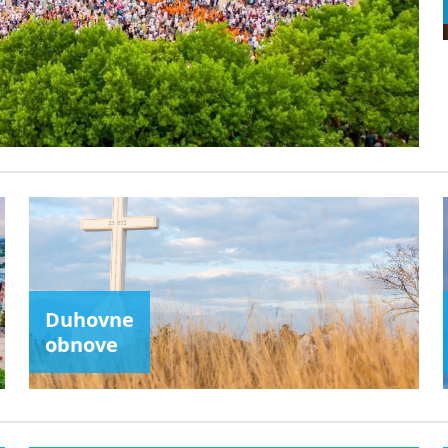
Duhovne
obnove