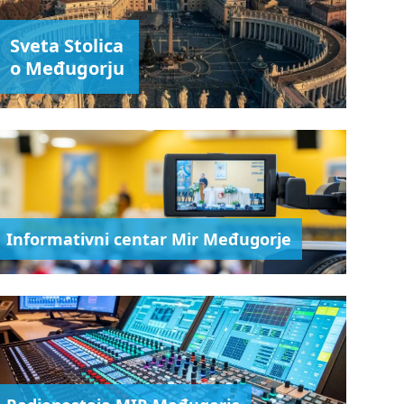
Sveta Stolica
o Međugorju
Informativni centar Mir Međugorje