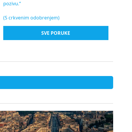
pozivu.“
(S crkvenim odobrenjem)
SVE PORUKE