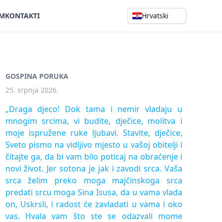
AM
KONTAKTI
Hrvatski
GOSPINA PORUKA
25. srpnja 2026.
„Draga djeco! Dok tama i nemir vladaju u
mnogim srcima, vi budite, dječice, molitva i
moje ispružene ruke ljubavi. Stavite, dječice,
Sveto pismo na vidljivo mjesto u vašoj obitelji i
čitajte ga, da bi vam bilo poticaj na obraćenje i
novi život. Jer sotona je jak i zavodi srca. Vaša
srca želim preko moga majčinskoga srca
predati srcu moga Sina Isusa, da u vama vlada
on, Uskrsli, i radost će zavladati u vama i oko
vas. Hvala vam što ste se odazvali mome