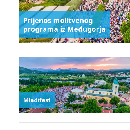
Prijenos molitvenog
programa iz Međugorja
Mladifest